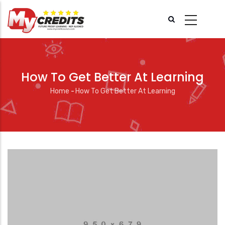
Skip
to
main
content
How To Get Better At Learning
Home
-
How To Get Better At Learning
Breadcrumb